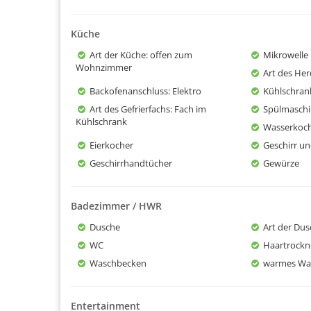
Küche
Art der Küche
: offen zum
Mikrowelle
Wohnzimmer
Art des He
Backofenanschluss
: Elektro
Kühlschran
Art des Gefrierfachs
: Fach im
Spülmasch
Kühlschrank
Wasserkoc
Eierkocher
Geschirr un
Geschirrhandtücher
Gewürze
Badezimmer / HWR
Dusche
Art der Du
WC
Haartrockn
Waschbecken
warmes Wa
Entertainment