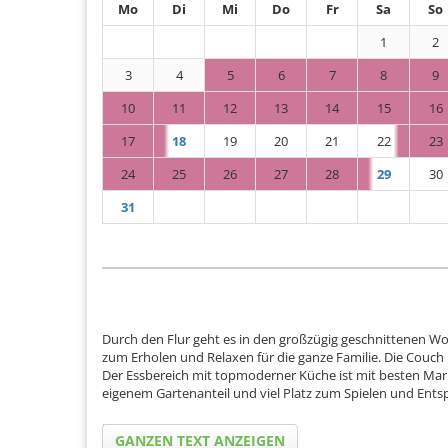
Mo
Di
Mi
Do
Fr
Sa
So
1
2
3
4
5
6
7
8
9
10
11
12
13
14
15
16
17
18
19
20
21
22
23
24
25
26
27
28
29
30
31
Durch den Flur geht es in den großzügig geschnittenen Wo
zum Erholen und Relaxen für die ganze Familie. Die Couc
Der Essbereich mit topmoderner Küche ist mit besten Mar
eigenem Gartenanteil und viel Platz zum Spielen und Ent
...
GANZEN TEXT ANZEIGEN