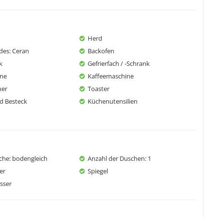
Herd
rdes
: Ceran
Backofen
k
Gefrierfach / -Schrank
ine
Kaffeemaschine
her
Toaster
d Besteck
Küchenutensilien
sche
: bodengleich
Anzahl der Duschen
: 1
er
Spiegel
sser