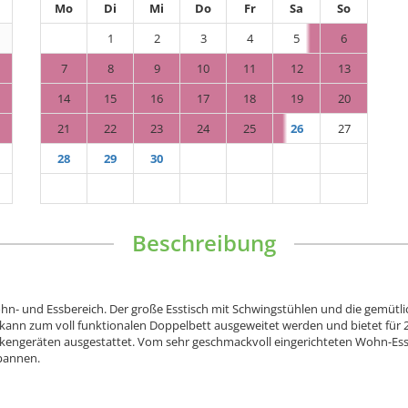
Mo
Di
Mi
Do
Fr
Sa
So
1
2
3
4
5
6
7
8
9
10
11
12
13
14
15
16
17
18
19
20
21
22
23
24
25
26
27
28
29
30
Beschreibung
hn- und Essbereich. Der große Esstisch mit Schwingstühlen und die gemütlic
h kann zum voll funktionalen Doppelbett ausgeweitet werden und bietet für
kengeräten ausgestattet. Vom sehr geschmackvoll eingerichteten Wohn-Essbe
spannen.