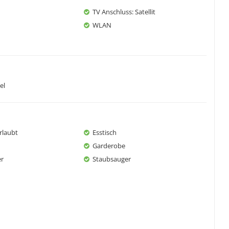
1
TV Anschluss
: Satellit
WLAN
el
rlaubt
Esstisch
Garderobe
er
Staubsauger