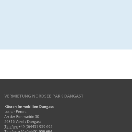
VERMIETUNG NORDSEE PARK DANGAST
Küsten Immobilien Dangast
Lothar Peters
An der Rennweide 30
26316 Varel / Dangast
Telefon:
+49 (0)4451 959 695
Telefax:
+49 (0)4451 959 694