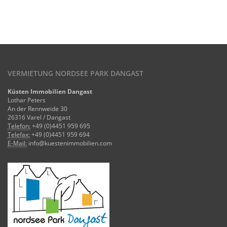
VERMIETUNG NORDSEE PARK DANGAST
Küsten Immobilien Dangast
Lothar Peters
An der Rennweide 30
26316 Varel / Dangast
Telefon:
+49 (0)4451 959 695
Telefax:
+49 (0)4451 959 694
E-Mail:
info@kuestenimmobilien.com